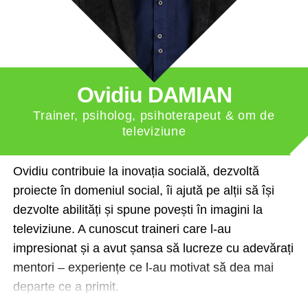
Ovidiu DAMIAN
Trainer, psiholog, psihoterapeut & om de
televiziune
Ovidiu contribuie la inovația socială, dezvoltă
proiecte în domeniul social, îi ajută pe alții să își
dezvolte abilități și spune povești în imagini la
televiziune. A cunoscut traineri care l-au
impresionat și a avut șansa să lucreze cu adevărați
mentori – experiențe ce l-au motivat să dea mai
departe ce a primit.